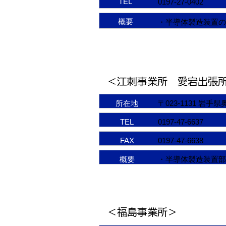
TEL
0197-27-0402
概要
・半導体製造装置の
＜江刺事業所 愛宕出張
所在地
〒023-1131 岩
TEL
0197-47-6637
FAX
0197-47-6638
概要
・半導体製造装置部
＜福島事業所＞