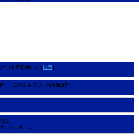
県仙台市泉区明通3-22［
地図
］
事業所） 022-343-1713（品質保証部）
組立
オーバーホール