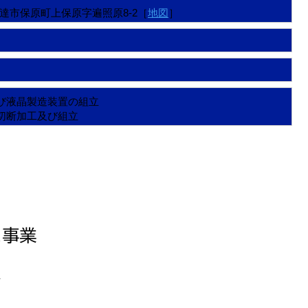
島県伊達市保原町上保原字遍照原8-2［
地図
］
び液晶製造装置の組立
切断加工及び組立
ス事業
＞