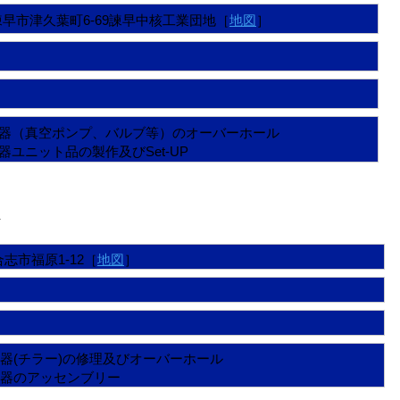
崎県諫早市津久葉町6-69諫早中核工業団地［
地図
］
器（真空ポンプ、バルブ等）のオーバーホール
ユニット品の製作及びSet-UP
＞
県合志市福原1-12［
地図
］
器(チラー)の修理及びオーバーホール
器のアッセンブリー