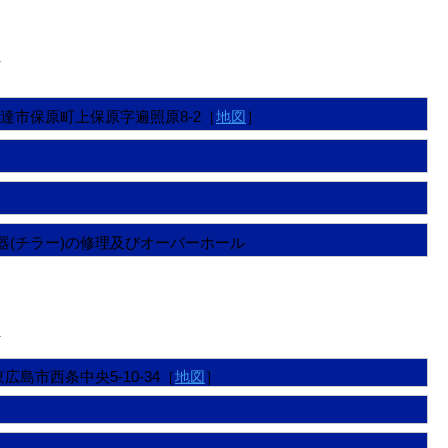
＞
島県伊達市保原町上保原字遍照原8-2［
地図
］
器(チラー)の修理及びオーバーホール
＞
県東広島市西条中央5-10-34［
地図
］