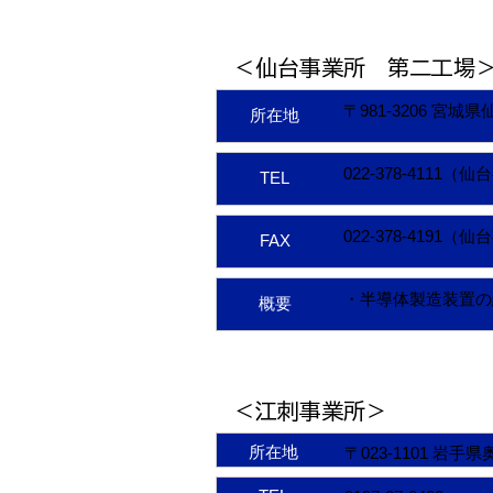
＜仙台事業所 第二工場
〒981-3206 宮城
所在地
022-378-4111
TEL
022-378-4191（
FAX
・半導体製造装置の
概要
＜江刺事業所＞
所在地
〒023-1101 岩