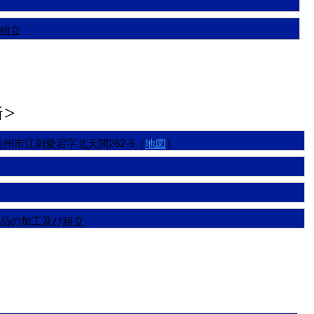
組立
所＞
手県奥州市江刺愛宕字北天間262-5［
地図
］
品の加工及び組立