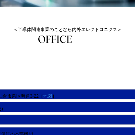
＜半導体関連事業のことなら内外エレクトロニクス＞
OFFICE
OFFICE
城県仙台市泉区明通3-22［
地図
］
代表）
質保証の本部機能