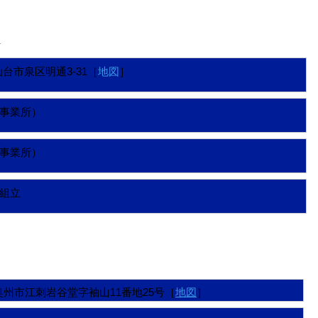
＞
県仙台市泉区明通3-31［
地図
］
（仙台事業所）
仙台事業所）
組立
手県奥州市江刺岩谷堂字袖山11番地25号［
地図
］