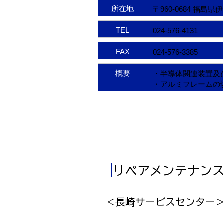
所在地
〒960-0684 福
TEL
024-576-4131
FAX
024-576-3385
概要
・半導体関連装置及
・アルミフレームの
リペアメンテナン
＜長崎サービスセンター