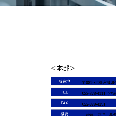
＜本部＞
所在地
〒981-3206 宮
TEL
022-378-4111（
FAX
022-378-4191
概要
・総務、経理、品