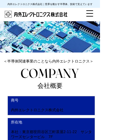
内外エレクトロニクス株式会社｜世界を動かす半導体、技術で支えています
＜半導体関連事業のことなら内外エレクトロニクス＞
COMPANY
COMPANY
会社概要
商号
内外エレクトロニクス株式会社
所在地
本社：東京都世田谷区三軒茶屋2-11-22 サンタ
ワーズセンタービル 7F