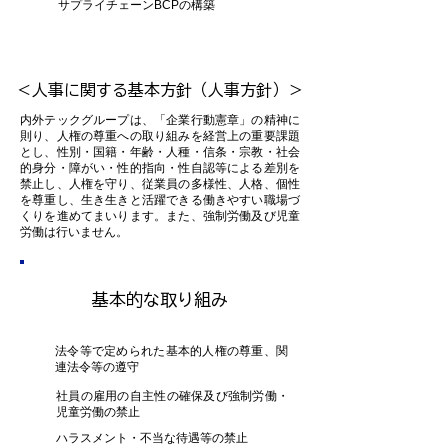
サプライチェーンBCPの構築
＜人事に関する基本方針（人事方針）＞
内外テックグループは、「企業行動憲章」の精神に
則り、人権の尊重への取り組みを経営上の重要課題
とし、性別・国籍・年齢・人種・信条・宗教・社会
的身分・障がい・性的指向・性自認等による差別を
禁止し、人権を守り、従業員の多様性、人格、個性
を尊重し、生き生きと活躍できる働きやすい職場づ
くりを進めてまいります。また、強制労働及び児童
労働は行いません。
基本的な取り組み
法令等で定められた基本的人権の尊重、関
連法令等の遵守
社員の雇用の自主性の確保及び強制労働・
児童労働の禁止
ハラスメント・不当な待遇等の禁止