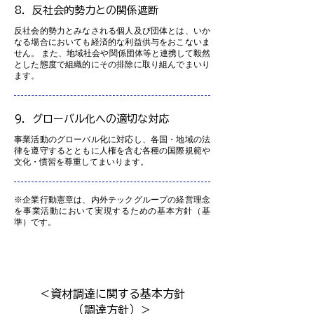
8．反社会的勢力との関係遮断
反社会的勢力とみなされる個人及び団体とは、いか
なる場合においても経済的な利益供与をおこないま
せん。 また、地域社会や関係団体等と連携して毅然
とした態度で組織的にその排除に取り組んでまいり
ます。
9．グローバル化への適切な対応
事業活動のグローバル化に対応し、各国・地域の法
律を遵守するとともに人権を含む各種の国際規範や
文化・慣習を尊重してまいります。
※企業行動憲章は、内外テックグループの経営理念
を事業活動において実現するための基本方針（基
準）です。
＜資材調達に関する基本方針
（調達方針）＞