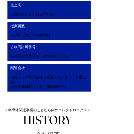
売上高
62億7000万円（2024年度）
従業員数
748名（2025年4月現在)
​古物商許可番号
​長崎県公安委員会
921090000646
関連会社
内外テック株式会社
（東証スタンダード市場上
場）
納宜伽義機材（上海）商貿有限公司
＜半導体関連事業のことなら内外エレクトロニクス＞
HISTORY
HISTORY