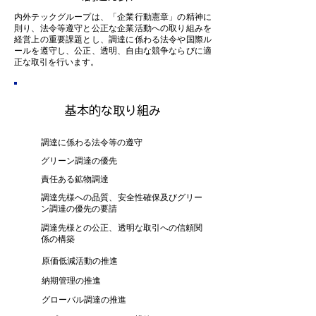
内外テックグループは、「企業行動憲章」の精神に
則り、法令等遵守と公正な企業活動への取り組みを
経営上の重要課題とし、調達に係わる法令や国際ル
ールを遵守し、公正、透明、自由な競争ならびに適
正な取引を行います。
基本的な取り組み
調達に係わる法令等の遵守
グリーン調達の優先
責任ある鉱物調達
調達先様への品質、安全性確保及びグリー
ン調達の優先の要請
調達先様との公正、透明な取引への信頼関
係の構築
原価低減活動の推進
納期管理の推進
グローバル調達の推進