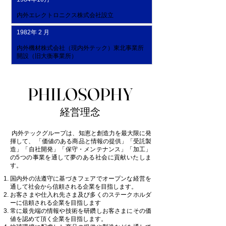
内外エレクトロニクス株式会社設立
1982年 2 月
内外機材株式会社（現内外テック）東北事業所
開設（旧大衡事業所）
PHILOSOPHY
PHILOSOPHY
経営理念
内外テックグループは、知恵と創造力を最大限に発
揮して、 「価値のある商品と情報の提供」「受託製
造」「自社開発」「保守・メンテナンス」「加工」
の5つの事業を通して夢のある社会に貢献いたしま
す。
国内外の法遵守に基づきフェアでオープンな経営を
通して社会から信頼される企業を目指します。
お客さまや仕入れ先さま及び多くのステークホルダ
ーに信頼される企業を目指します
常に最先端の情報や技術を研鑽しお客さまにその価
値を認めて頂く企業を目指します。