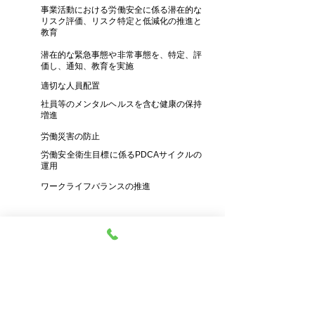
事業活動における労働安全に係る潜在的な
リスク評価、リスク特定と低減化の推進と
教育
潜在的な緊急事態や非常事態を、特定、評
価し、通知、教育を実施
適切な人員配置
社員等のメンタルヘルスを含む健康の保持
増進
労働災害の防止
労働安全衛生目標に係るPDCAサイクルの
運用
ワークライフバランスの推進
＜安全保障輸出管理に関する基準
（安全保障輸出管理方針）＞
国際的な平和及び安全維持の為、外国為替及び外国
貿易法とこれに基づく政令、省令等を遵守し、適正
な輸出管理を行う。