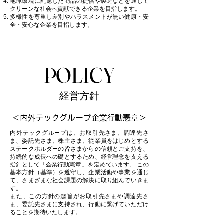
地球環境に配慮した商品の提供や製造などを通して
クリーンな社会へ貢献できる企業を目指します。
多様性を尊重し差別やハラスメントが無い健康・安
全・安心な企業を目指します。
POLICY
POLICY
経営方針
＜内外テックグループ企業行動憲章＞
内外テックグループは、お取引先さま、調達先さ
ま、委託先さま、株主さま、従業員をはじめとする
ステークホルダーの皆さまからの信頼とご支持を、
持続的な成長への礎とするため、経営理念を支える
指針として「企業行動憲章」を定めています。 この
基本方針（基準）を遵守し、企業活動や事業を通じ
て、さまざまな社会課題の解決に取り組んでいきま
す。
また、この方針の趣旨がお取引先さまや調達先さ
ま、委託先さまに支持され、行動に繋げていただけ
ることを期待いたします。